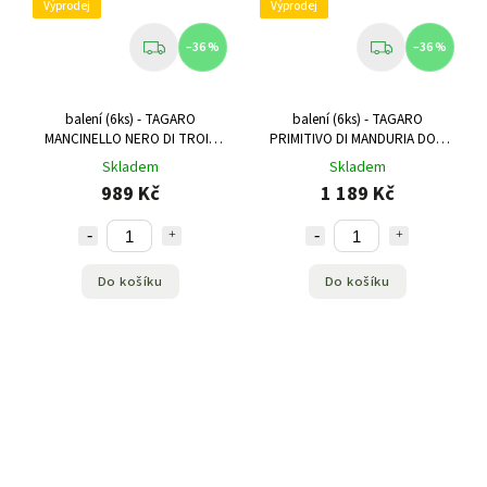
Výprodej
Výprodej
–36 %
–36 %
balení (6ks) - TAGARO
balení (6ks) - TAGARO
MANCINELLO NERO DI TROIA
PRIMITIVO DI MANDURIA DOP
PUGLIA IGP 0,75 L
0,75 L
Skladem
Skladem
989 Kč
1 189 Kč
Do košíku
Do košíku