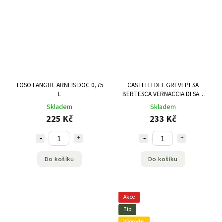
TOSO LANGHE ARNEIS DOC 0,75
CASTELLI DEL GREVEPESA
L
BERTESCA VERNACCIA DI SAN
GIMIGNANO DOCG 0,75 L
Skladem
Skladem
225 Kč
233 Kč
Do košíku
Do košíku
Akce
Tip
Výprodej