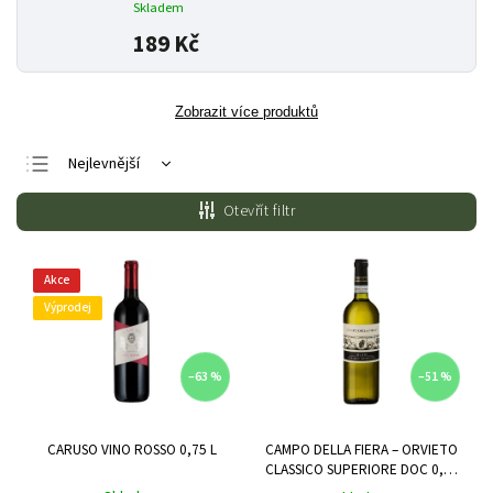
Skladem
189 Kč
Zobrazit více produktů
Nejlevnější
Nejdražší
Otevřít filtr
Nejprodávanější
Abecedně
Akce
Výprodej
–63 %
–51 %
CARUSO VINO ROSSO 0,75 L
CAMPO DELLA FIERA – ORVIETO
CLASSICO SUPERIORE DOC 0,75
L