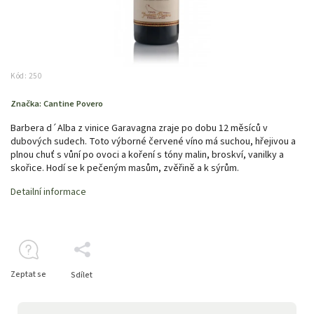
Kód:
250
Značka:
Cantine Povero
Barbera d´Alba z vinice Garavagna zraje po dobu 12 měsíců v
dubových sudech. Toto výborné červené víno má suchou, hřejivou a
plnou chuť s vůní po ovoci a koření s tóny malin, broskví, vanilky a
skořice. Hodí se k pečeným masům, zvěřině a k sýrům.
Detailní informace
Zeptat se
Sdílet