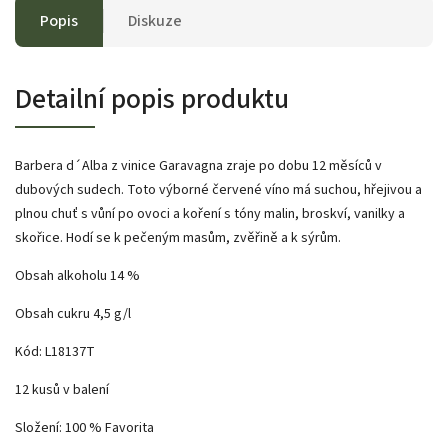
Popis
Diskuze
Detailní popis produktu
Barbera d´Alba z vinice Garavagna zraje po dobu 12 měsíců v
dubových sudech. Toto výborné červené víno má suchou, hřejivou a
plnou chuť s vůní po ovoci a koření s tóny malin, broskví, vanilky a
skořice. Hodí se k pečeným masům, zvěřině a k sýrům.
Obsah alkoholu 14 %
Obsah cukru 4,5 g/l
Kód: L18137T
12 kusů v balení
Složení: 100 % Favorita