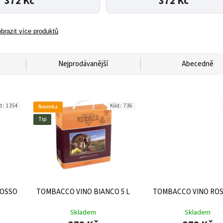
372 Kč
372 Kč
brazit více produktů
Nejprodávanější
Abecedně
d:
1354
Kód:
736
Novinka
Tip
ROSSO
TOMBACCO VINO BIANCO 5 L
TOMBACCO VINO ROS
Skladem
Skladem