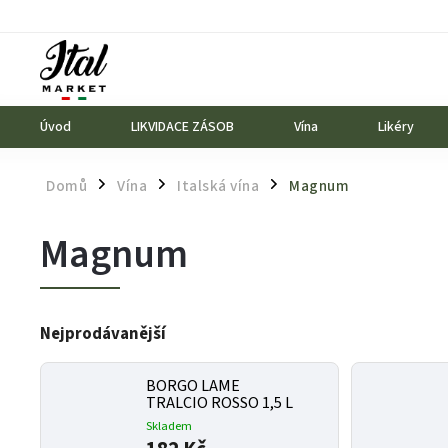
Úvod
LIKVIDACE ZÁSOB
Vína
Likéry
Domů
Vína
Italská vína
Magnum
/
/
/
Magnum
Nejprodávanější
BORGO LAME
TRALCIO ROSSO 1,5 L
Skladem