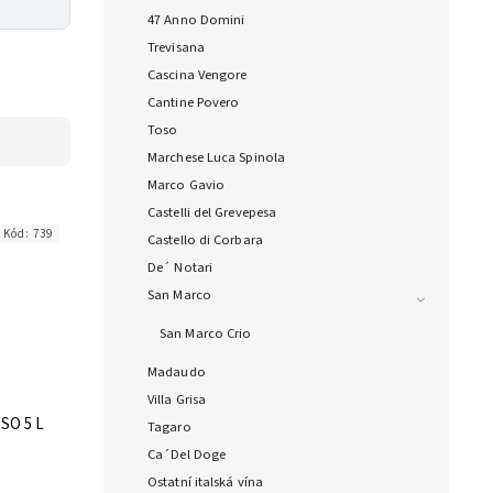
47 Anno Domini
Trevisana
Cascina Vengore
Cantine Povero
Toso
Marchese Luca Spinola
Marco Gavio
Castelli del Grevepesa
Kód:
739
Castello di Corbara
De´ Notari
San Marco
San Marco Crio
Madaudo
Villa Grisa
SO 5 L
Tagaro
Ca´Del Doge
Ostatní italská vína