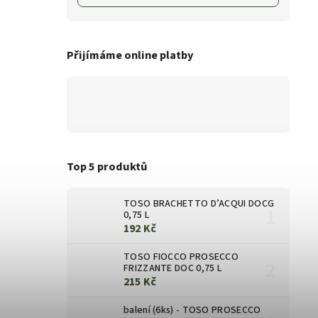
Přijímáme online platby
Top 5 produktů
TOSO BRACHETTO D’ACQUI DOCG
0,75 L
192 Kč
TOSO FIOCCO PROSECCO
FRIZZANTE DOC 0,75 L
215 Kč
balení (6ks) - TOSO PROSECCO