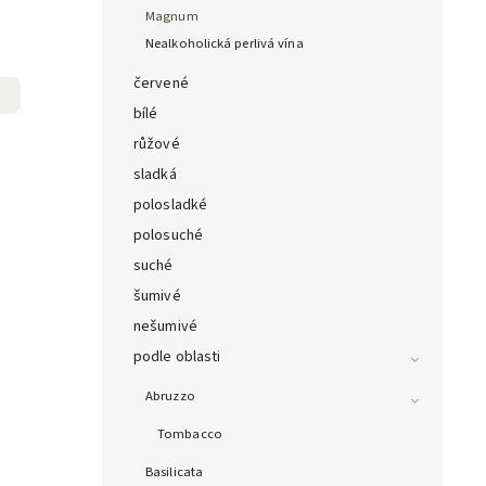
Magnum
Nealkoholická perlivá vína
červené
bílé
růžové
sladká
polosladké
polosuché
suché
šumivé
nešumivé
podle oblasti
Abruzzo
Tombacco
Basilicata