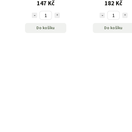
1,5 L
147 Kč
182 Kč
Do košíku
Do košíku