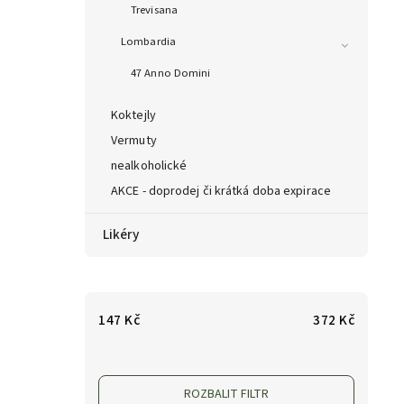
Trevisana
Lombardia
47 Anno Domini
Koktejly
Vermuty
nealkoholické
AKCE - doprodej či krátká doba expirace
Likéry
147
Kč
372
Kč
ROZBALIT FILTR