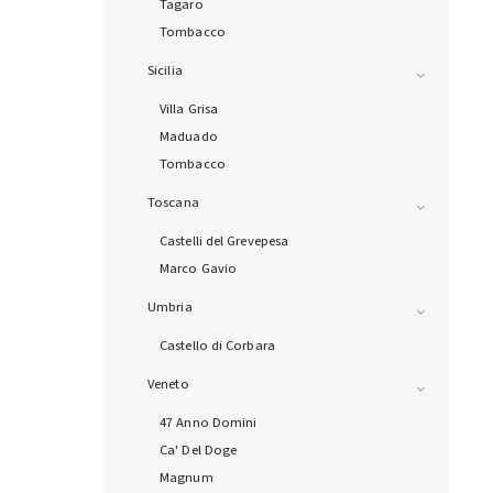
Tagaro
Tombacco
Sicilia
Villa Grisa
Maduado
Tombacco
Toscana
Castelli del Grevepesa
Marco Gavio
Umbria
Castello di Corbara
Veneto
47 Anno Domini
Ca' Del Doge
Magnum