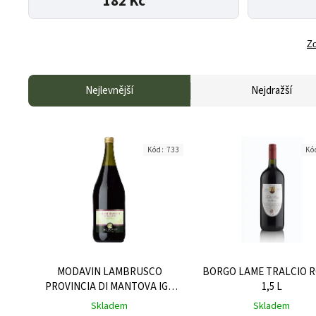
182 Kč
Zo
Nejlevnější
Nejdražší
Kód:
733
Kó
MODAVIN LAMBRUSCO
BORGO LAME TRALCIO 
PROVINCIA DI MANTOVA IGT
1,5 L
ROSSO FRIZZANTE AMABILE
Skladem
Skladem