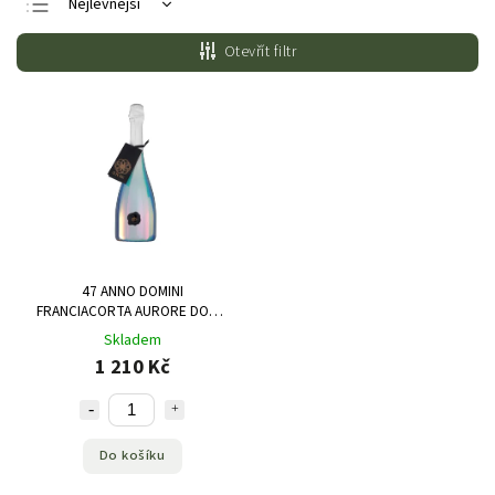
Nejlevnější
Nejdražší
Otevřít filtr
Nejprodávanější
Abecedně
47 ANNO DOMINI
FRANCIACORTA AURORE DOCG
BRUT RISERVA 0,75 L
Skladem
1 210 Kč
Do košíku