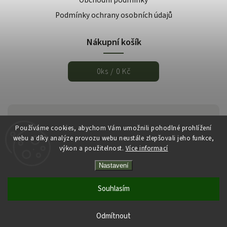
Podmínky ochrany osobních údajů
Nákupní košík
0
ks /
0 Kč
Používáme cookies, abychom Vám umožnili pohodlné prohlížení
webu a díky analýze provozu webu neustále zlepšovali jeho funkce,
výkon a použitelnost.
Více informací
Nastavení
Copyright 2026
Italmarket.cz
. Všechna práva vyhrazena.
Vytvořil
Shoptet
| Design
Shoptak.cz
Souhlasím
Odmítnout