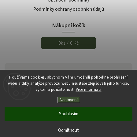
Podmínky ochrany osobních údajů
Nákupní košík
0
ks /
0 Kč
Používáme cookies, abychom Vám umožnili pohodlné prohlížení
webu a díky analýze provozu webu neustále zlepšovali jeho funkce,
výkon a použitelnost.
Více informací
Nastavení
Copyright 2026
Italmarket.cz
. Všechna práva vyhrazena.
Vytvořil
Shoptet
| Design
Shoptak.cz
Souhlasím
Odmítnout