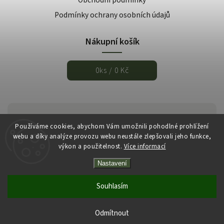
Podmínky ochrany osobních údajů
Nákupní košík
0
ks /
0 Kč
Používáme cookies, abychom Vám umožnili pohodlné prohlížení
webu a díky analýze provozu webu neustále zlepšovali jeho funkce,
výkon a použitelnost.
Více informací
Nastavení
Copyright 2026
Italmarket.cz
. Všechna práva vyhrazena.
Vytvořil
Shoptet
| Design
Shoptak.cz
Souhlasím
Odmítnout