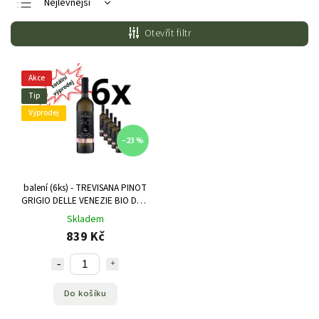
Nejlevnější
Nejdražší
Otevřít filtr
Nejprodávanější
Abecedně
Akce
Tip
Výprodej
–23 %
balení (6ks) - TREVISANA PINOT
GRIGIO DELLE VENEZIE BIO DOC
0,75 L
Skladem
839 Kč
Do košíku