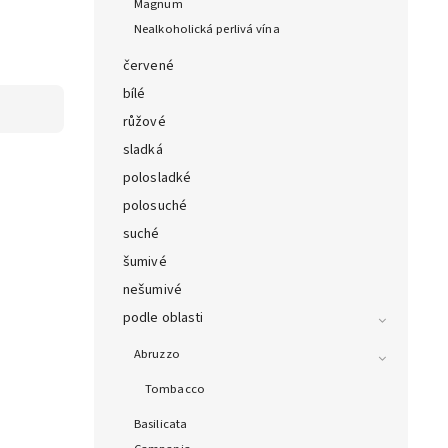
Magnum
Nealkoholická perlivá vína
červené
bílé
růžové
sladká
polosladké
polosuché
suché
šumivé
nešumivé
podle oblasti
Abruzzo
Tombacco
Basilicata