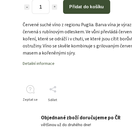
Přidat do košíku
Červené suché víno z regionu Puglia. Barva vína je výraz
červená s rubínovým odleskem. Ve vůni převládá červe
koření, které se odráží i v chuti, ve které jsou cítit borů
ostružiny. Víno se skvěle kombinuje s grilovaným červe
masem a kořeněnými sýry.
Detailní informace
Zeptat se
Sdílet
Objednané zboží doručujeme po ČR
většinou už do druhého dne!