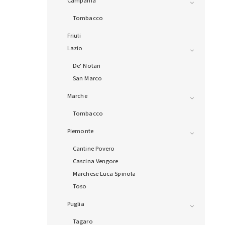
Campania
Tombacco
Friuli
Lazio
De' Notari
San Marco
Marche
Tombacco
Piemonte
Cantine Povero
Cascina Vengore
Marchese Luca Spinola
Toso
Puglia
Tagaro