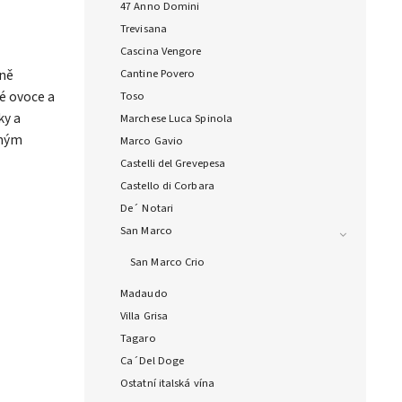
47 Anno Domini
Trevisana
Cascina Vengore
ně
Cantine Povero
né ovoce a
Toso
vky a
Marchese Luca Spinola
ným
Marco Gavio
Castelli del Grevepesa
Castello di Corbara
De´ Notari
San Marco
San Marco Crio
Madaudo
Villa Grisa
Tagaro
Ca´Del Doge
Ostatní italská vína