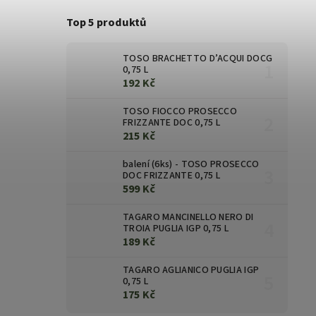
Top 5 produktů
TOSO BRACHETTO D’ACQUI DOCG
0,75 L
192 Kč
TOSO FIOCCO PROSECCO
FRIZZANTE DOC 0,75 L
215 Kč
balení (6ks) - TOSO PROSECCO
DOC FRIZZANTE 0,75 L
599 Kč
TAGARO MANCINELLO NERO DI
TROIA PUGLIA IGP 0,75 L
189 Kč
TAGARO AGLIANICO PUGLIA IGP
0,75 L
175 Kč