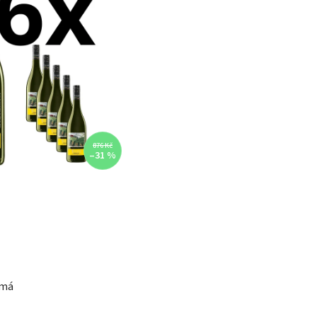
876 Kč
–31 %
 má