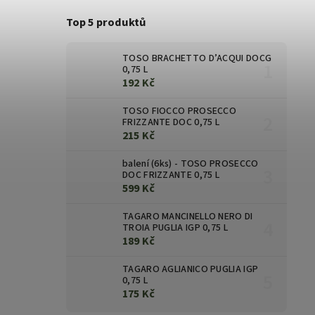
Top 5 produktů
TOSO BRACHETTO D’ACQUI DOCG
0,75 L
192 Kč
TOSO FIOCCO PROSECCO
FRIZZANTE DOC 0,75 L
215 Kč
balení (6ks) - TOSO PROSECCO
DOC FRIZZANTE 0,75 L
599 Kč
TAGARO MANCINELLO NERO DI
TROIA PUGLIA IGP 0,75 L
189 Kč
TAGARO AGLIANICO PUGLIA IGP
0,75 L
175 Kč