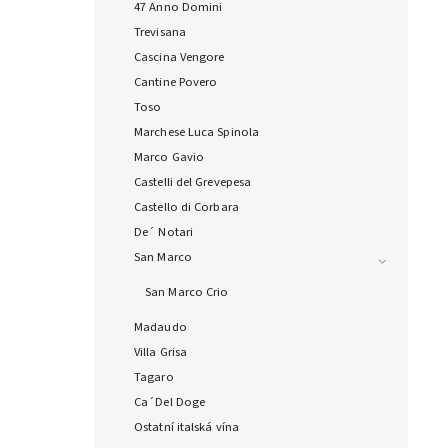
47 Anno Domini
Trevisana
Cascina Vengore
Cantine Povero
Toso
Marchese Luca Spinola
Marco Gavio
Castelli del Grevepesa
Castello di Corbara
De´ Notari
San Marco
San Marco Crio
Madaudo
Villa Grisa
Tagaro
Ca´Del Doge
Ostatní italská vína