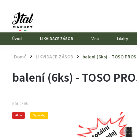
Úvod
LIKVIDACE ZÁSOB
Vína
Likéry
Domů
LIKVIDACE ZÁSOB
balení (6ks) - TOSO PRO
/
/
balení (6ks) - TOSO PR
Kód:
1408
Akce
Výprodej