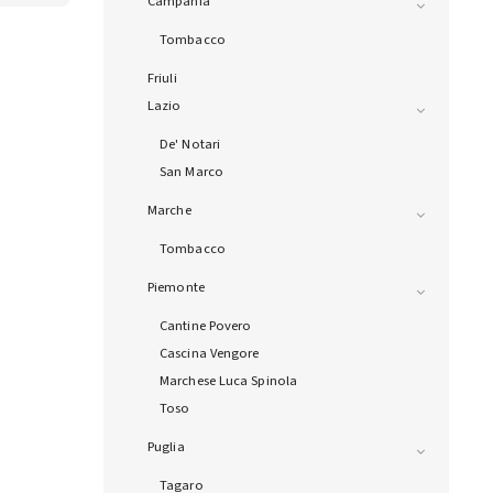
Campania
Tombacco
Friuli
Lazio
De' Notari
San Marco
Marche
Tombacco
Piemonte
Cantine Povero
Cascina Vengore
Marchese Luca Spinola
Toso
Puglia
Tagaro