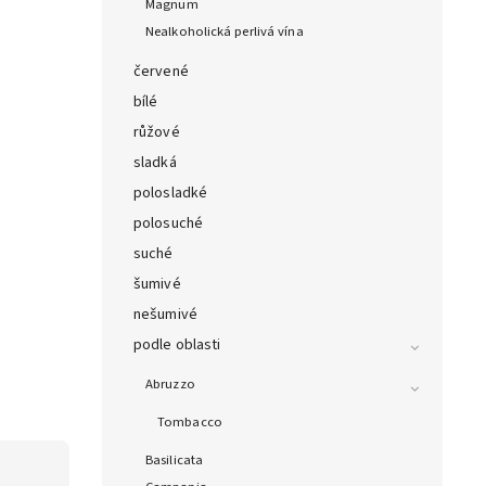
Magnum
Nealkoholická perlivá vína
červené
bílé
růžové
sladká
polosladké
polosuché
suché
šumivé
nešumivé
podle oblasti
Abruzzo
Tombacco
Basilicata