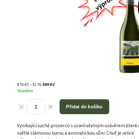
876 Kč
–31 %
599 Kč
Skladem
Přidat do košíku
Vynikající suché prosecco s uzavíratelným uzávěrem které
světle slámovou barvu a aromatickou vůni. Chuť je velice