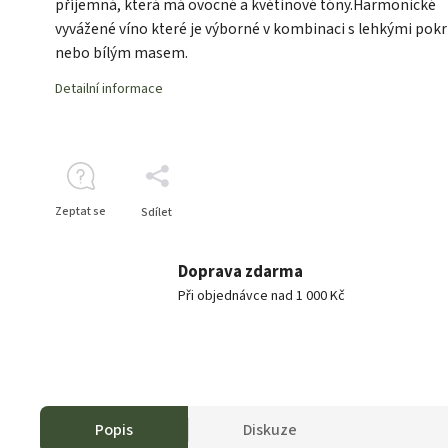
příjemná, která má ovocné a květinové tóny.Harmonické
vyvážené víno které je výborné v kombinaci s lehkými pok
nebo bílým masem.
Detailní informace
Zeptat se
Sdílet
Doprava zdarma
Při objednávce nad 1 000 Kč
Popis
Diskuze