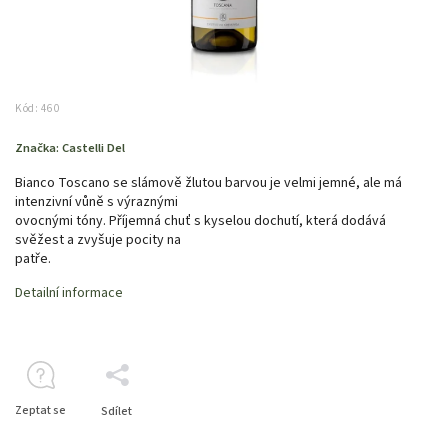
Kód:
460
Značka:
Castelli Del
Bianco Toscano se slámově žlutou barvou je velmi jemné, ale má
intenzivní vůně s výraznými
ovocnými tóny. Příjemná chuť s kyselou dochutí, která dodává
svěžest a zvyšuje pocity na
patře.
Detailní informace
Zeptat se
Sdílet