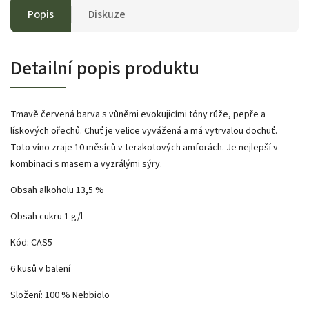
Popis
Diskuze
Detailní popis produktu
Tmavě červená barva s vůněmi evokujicími tóny růže, pepře a
lískových ořechů. Chuť je velice vyvážená a má vytrvalou dochuť.
Toto víno zraje 10 měsíců v terakotových amforách. Je nejlepší v
kombinaci s masem a vyzrálými sýry.
Obsah alkoholu 13,5 %
Obsah cukru 1 g/l
Kód: CAS5
6 kusů v balení
Složení: 100 % Nebbiolo