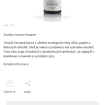
Kód:
202
Značka:
Cascina Vengore
Tmavě červená barva s vůněmi evokujicími tóny růže, pepře a
lískových ořechů. Chuť je velice vyvážená a má vytrvalou dochuť.
Toto víno zraje 10 měsíců v terakotových amforách. Je nejlepší v
kombinaci s masem a vyzrálými sýry.
Detailní informace
Zeptat se
Sdílet