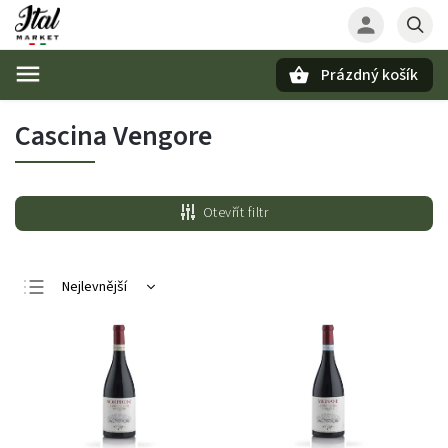
Prázdný košík
Hledat
Cascina Vengore
Otevřít filtr
Nejlevnější
Nejdražší
Nejprodávanější
Abecedně