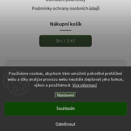
Podmínky ochrany osobních údajů
Nákupní košík
0
ks /
0 Kč
Používáme cookies, abychom Vám umožnili pohodlné prohlížení
webu a díky analýze provozu webu neustále zlepšovali jeho funkce,
výkon a použitelnost.
Více informací
Nastavení
Copyright 2026
Italmarket.cz
. Všechna práva vyhrazena.
Vytvořil
Shoptet
| Design
Shoptak.cz
Souhlasím
Odmítnout