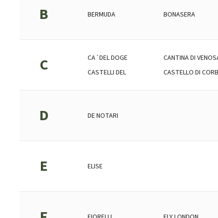
B
BERMUDA
BONASERA
CA´DEL DOGE
CANTINA DI VENOS
C
CASTELLI DEL
CASTELLO DI COR
D
DE NOTARI
E
ELISE
F
FIORELLI
FLY LONDON