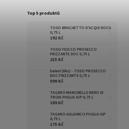
Top 5 produktů
TOSO BRACHETTO D’ACQUI DOCG
0,75 L
192 Kč
TOSO FIOCCO PROSECCO
FRIZZANTE DOC 0,75 L
215 Kč
balení (6ks) - TOSO PROSECCO
DOC FRIZZANTE 0,75 L
599 Kč
TAGARO MANCINELLO NERO DI
TROIA PUGLIA IGP 0,75 L
189 Kč
TAGARO AGLIANICO PUGLIA IGP
0,75 L
175 Kč