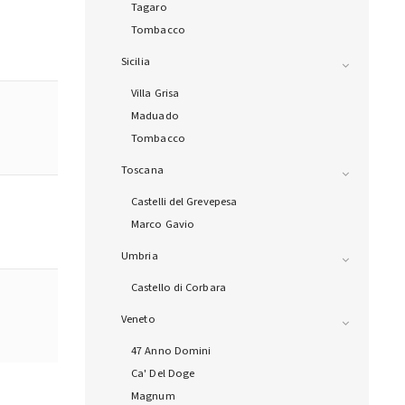
Tagaro
Tombacco
Sicilia
Villa Grisa
Maduado
Tombacco
Toscana
Castelli del Grevepesa
Marco Gavio
Umbria
Castello di Corbara
Veneto
47 Anno Domini
Ca' Del Doge
Magnum