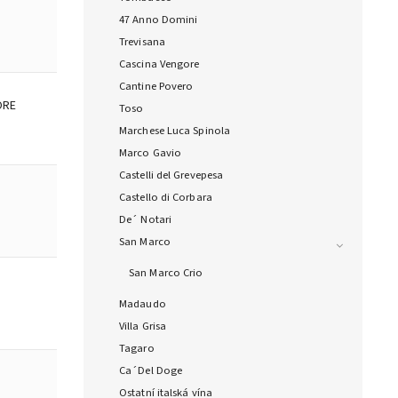
47 Anno Domini
Trevisana
Cascina Vengore
Cantine Povero
ORE
Toso
Marchese Luca Spinola
Marco Gavio
Castelli del Grevepesa
Castello di Corbara
De´ Notari
San Marco
San Marco Crio
Madaudo
Villa Grisa
Tagaro
Ca´Del Doge
Ostatní italská vína