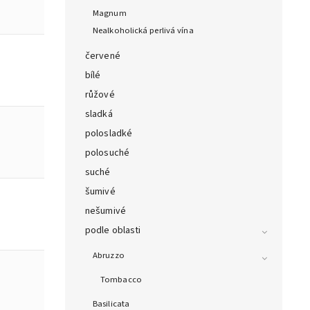
Magnum
Nealkoholická perlivá vína
červené
bílé
růžové
sladká
polosladké
polosuché
suché
šumivé
nešumivé
podle oblasti
Abruzzo
Tombacco
Basilicata