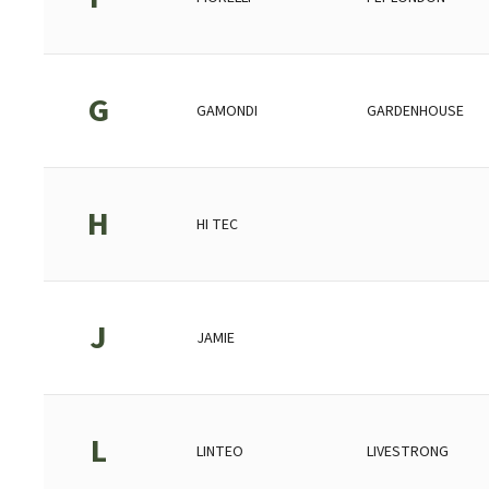
G
GAMONDI
GARDENHOUSE
H
HI TEC
J
JAMIE
L
LINTEO
LIVESTRONG