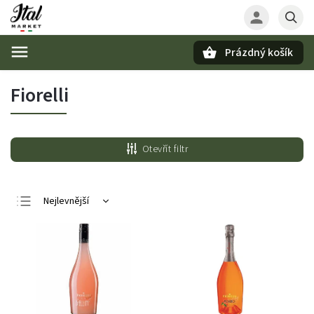
Prázdný košík
Hledat
Fiorelli
Otevřít filtr
Nejlevnější
Nejdražší
Nejprodávanější
Abecedně