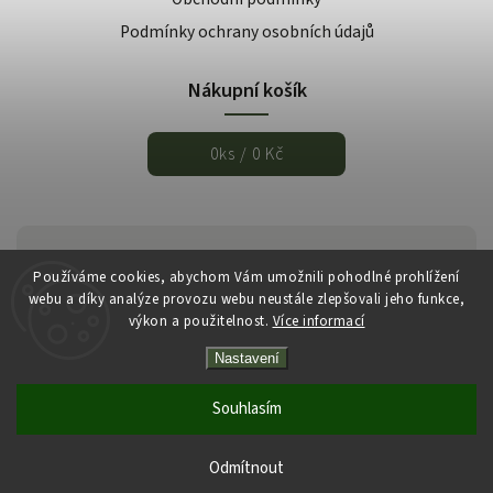
Podmínky ochrany osobních údajů
Nákupní košík
0
ks /
0 Kč
Používáme cookies, abychom Vám umožnili pohodlné prohlížení
webu a díky analýze provozu webu neustále zlepšovali jeho funkce,
výkon a použitelnost.
Více informací
Nastavení
Copyright 2026
Italmarket.cz
. Všechna práva vyhrazena.
Vytvořil
Shoptet
| Design
Shoptak.cz
Souhlasím
Odmítnout