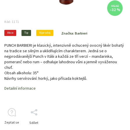
442 Kč
–32 %
Kód:
1171
Akce
Tip
Výprodej
Značka:
Barbieri
PUNCH BARBIERI je klasický, intenzivně ochucený ovocný likér bohatý
na tradice se siln
ým a uklidňujícím charakterem. Jedná se o
nejprodávanější Punch v Itálii a každá ze tří verzí – mandarinka,
pomeranč nebo rum – odhaluje lahodnou vůni a jemně vyváženou
chuť.
Obsah alkoholu: 35°
Návrhy servírování: horký, jako přísada koktejlů.
Detailní informace
Zeptat se
Sdílet