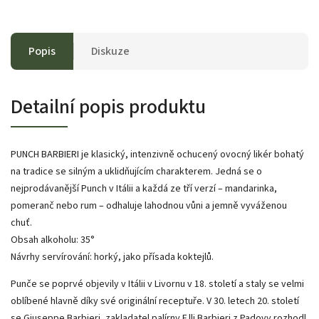
Popis
Diskuze
Detailní popis produktu
PUNCH BARBIERI je klasický, intenzivně ochucený ovocný likér bohatý
na tradice se siln
ým a uklidňujícím charakterem. Jedná se o
nejprodávanější Punch v Itálii a každá ze tří verzí – mandarinka,
pomeranč nebo rum – odhaluje lahodnou vůni a jemně vyváženou
chuť.
Obsah alkoholu: 35°
Návrhy servírování: horký, jako přísada koktejlů.
Punče se poprvé objevily v Itálii v Livornu v 18. století a staly se velmi
oblíbené hlavně díky své originální receptuře. V 30. letech 20. století
se Giuseppe Barbieri, zakladatel palírny F.lli Barbieri z Padovy rozhodl