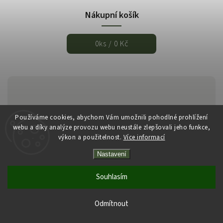
Nákupní košík
0
ks /
0 Kč
Používáme cookies, abychom Vám umožnili pohodlné prohlížení
webu a díky analýze provozu webu neustále zlepšovali jeho funkce,
výkon a použitelnost.
Více informací
Copyright 2026
Italmarket.cz
. Všechna práva vyhrazena.
Nastavení
Vytvořil
Shoptet
| Design
Shoptak.cz
Souhlasím
Odmítnout