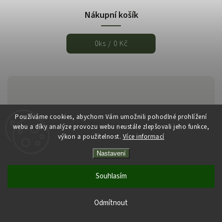
Nákupní košík
0
ks /
0 Kč
Používáme cookies, abychom Vám umožnili pohodlné prohlížení
webu a díky analýze provozu webu neustále zlepšovali jeho funkce,
výkon a použitelnost.
Více informací
Copyright 2026
Italmarket.cz
. Všechna práva vyhrazena.
Nastavení
Vytvořil
Shoptet
| Design
Shoptak.cz
Souhlasím
Odmítnout