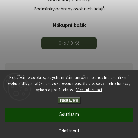
Podmínky ochrany osobních údajů
Nákupní košík
0
ks /
0 Kč
Používáme cookies, abychom Vám umožnili pohodlné prohlížení
webu a díky analýze provozu webu neustále zlepšovali jeho funkce,
výkon a použitelnost.
Více informací
Nastavení
Copyright 2026
Italmarket.cz
. Všechna práva vyhrazena.
Vytvořil
Shoptet
| Design
Shoptak.cz
Souhlasím
Odmítnout