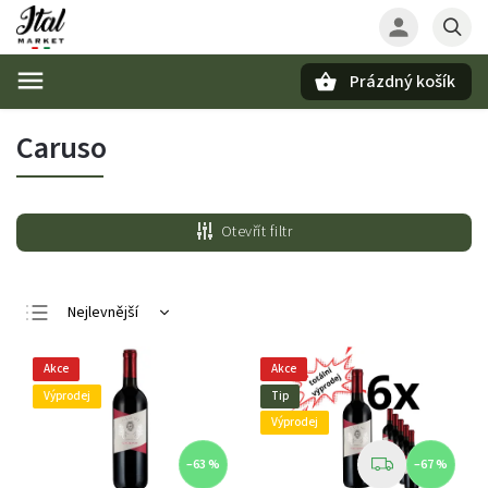
Prázdný košík
Hledat
Caruso
Otevřít filtr
Nejlevnější
Nejdražší
Akce
Akce
Nejprodávanější
Výprodej
Tip
Abecedně
Výprodej
–63 %
–67 %