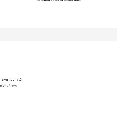
nzivní, bohaté
ým závěrem.