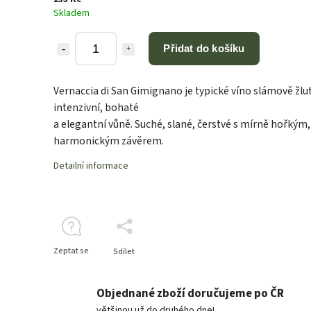
Skladem
Přidat do košíku
Vernaccia di San Gimignano je typické víno slámově žlut
intenzivní, bohaté
a elegantní vůně. Suché, slané, čerstvé s mírně hořkým,
harmonickým závěrem.
Detailní informace
Zeptat se
Sdílet
Objednané zboží doručujeme po ČR
většinou už do druhého dne!