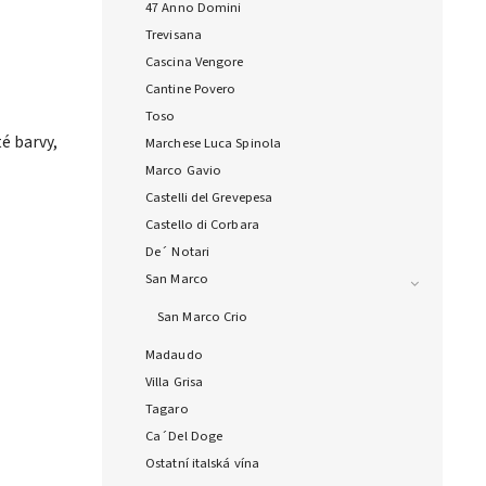
47 Anno Domini
Trevisana
Cascina Vengore
Cantine Povero
Toso
é barvy,
Marchese Luca Spinola
Marco Gavio
Castelli del Grevepesa
Castello di Corbara
De´ Notari
San Marco
San Marco Crio
Madaudo
Villa Grisa
Tagaro
Ca´Del Doge
Ostatní italská vína