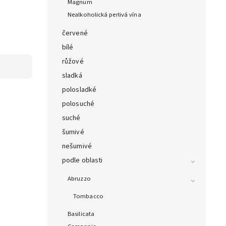
Magnum
Nealkoholická perlivá vína
červené
bílé
růžové
sladká
polosladké
polosuché
suché
šumivé
nešumivé
podle oblasti
Abruzzo
Tombacco
Basilicata