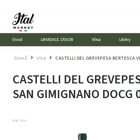
Úvod
LIKVIDACE ZÁSOB
Vína
Likéry
Domů
Vína
CASTELLI DEL GREVEPESA BERTESCA V
/
/
CASTELLI DEL GREVEPE
SAN GIMIGNANO DOCG 0
Kód:
454