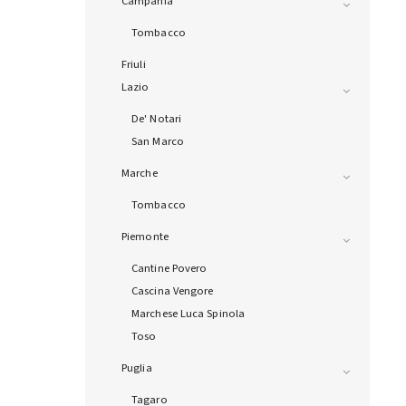
Campania
Tombacco
Friuli
Lazio
De' Notari
San Marco
Marche
Tombacco
Piemonte
Cantine Povero
Cascina Vengore
Marchese Luca Spinola
Toso
Puglia
Tagaro