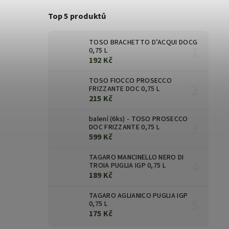
Top 5 produktů
TOSO BRACHETTO D’ACQUI DOCG
0,75 L
192 Kč
TOSO FIOCCO PROSECCO
FRIZZANTE DOC 0,75 L
215 Kč
balení (6ks) - TOSO PROSECCO
DOC FRIZZANTE 0,75 L
599 Kč
TAGARO MANCINELLO NERO DI
TROIA PUGLIA IGP 0,75 L
189 Kč
TAGARO AGLIANICO PUGLIA IGP
0,75 L
175 Kč