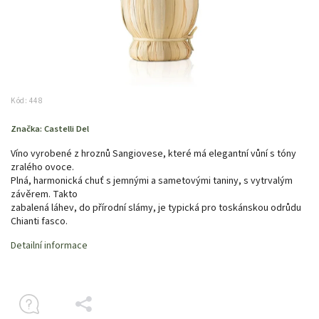
Kód:
448
Značka:
Castelli Del
Víno vyrobené z hroznů Sangiovese, které má elegantní vůní s tóny
zralého ovoce.
Plná, harmonická chuť s jemnými a sametovými taniny, s vytrvalým
závěrem. Takto
zabalená láhev, do přírodní slámy, je typická pro toskánskou odrůdu
Chianti fasco.
Detailní informace