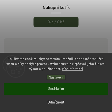
Nákupní košík
0
ks /
0 Kč
Používáme cookies, abychom Vám umožnili pohodlné prohlížení
webu a díky analýze provozu webu neustále zlepšovali jeho funkce,
výkon a použitelnost.
Více informací
Copyright 2026
Italmarket.cz
. Všechna práva vyhrazena.
Nastavení
Vytvořil
Shoptet
| Design
Shoptak.cz
Souhlasím
Odmítnout