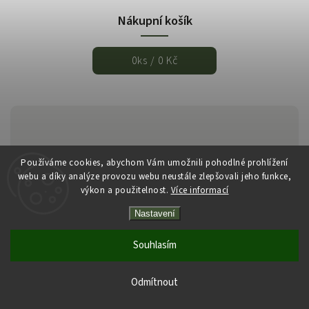
Nákupní košík
0
ks /
0 Kč
Používáme cookies, abychom Vám umožnili pohodlné prohlížení
webu a díky analýze provozu webu neustále zlepšovali jeho funkce,
výkon a použitelnost.
Více informací
Copyright 2026
Italmarket.cz
. Všechna práva vyhrazena.
Nastavení
Vytvořil
Shoptet
| Design
Shoptak.cz
Souhlasím
Odmítnout