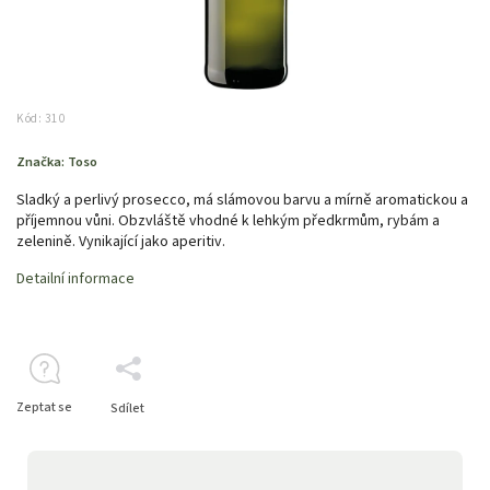
Kód:
310
Značka:
Toso
Sladký a perlivý prosecco, má slámovou barvu a mírně aromatickou a
příjemnou vůni. Obzvláště vhodné k lehkým předkrmům, rybám a
zelenině. Vynikající jako aperitiv.
Detailní informace
Zeptat se
Sdílet